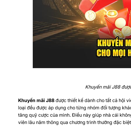
Khuyến mãi J88 được 
Khuyến mãi J88
được thiết kế dành cho tất cả hội v
loại đều được áp dụng cho từng nhóm đối tượng khá
tăng quỹ cược của mình. Điều này giúp nhà cái không
viên lâu năm thông qua chương trình thưởng đặc biệt