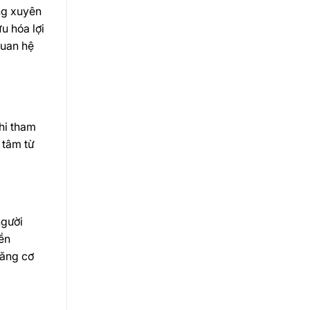
ờng xuyên
u hóa lợi
quan hệ
khi tham
 tâm từ
người
iền
tăng cơ