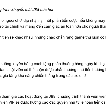
 trình khuyến mãi J88 cực hot
cho người chơi dịp nhận lại một phần tiền cược nếu không may
i ro tài chính và mang đến cảm giác an toàn hơn cho người th
n tiền sẽ khác nhau, nhưng chắc chắn rằng game thủ luôn có l
 thường xuyên bằng cách tặng phần thưởng hàng ngày khi họ
danh, hội viên có thể nhận được phần thưởng như tiền thưởng
c, gia tăng khả năng chiến thắng trong các trò chơi.
tham gia các hoạt động tại J88, chương trình thành viên viên
h viên VIP sẽ được hưởng các đặc quyền như tỷ lệ hoàn tiền ca