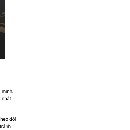
a mình.
n nhất
.
theo dõi
tránh