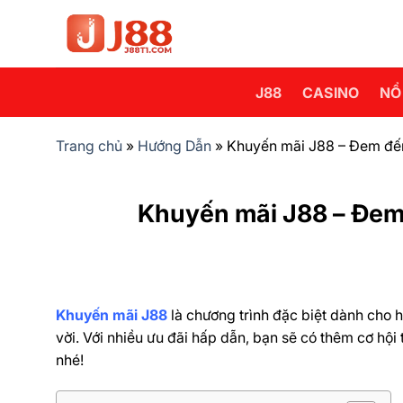
Bỏ
qua
nội
dung
J88
CASINO
NỔ
Trang chủ
»
Hướng Dẫn
»
Khuyến mãi J88 – Đem đến 
Khuyến mãi J88 – Đem đ
Khuyến mãi J88
là chương trình đặc biệt dành cho h
vời. Với nhiều ưu đãi hấp dẫn, bạn sẽ có thêm cơ hội 
nhé!