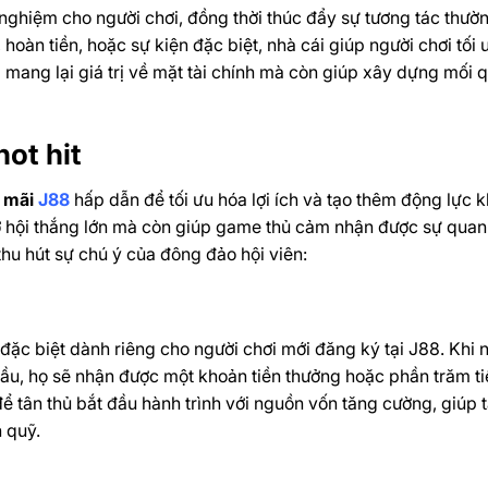
i nghiệm cho người chơi, đồng thời thúc đẩy sự tương tác thư
àn tiền, hoặc sự kiện đặc biệt, nhà cái giúp người chơi tối ư
 mang lại giá trị về mặt tài chính mà còn giúp xây dựng mối 
ot hit
 mãi
J88
hấp dẫn để tối ưu hóa lợi ích và tạo thêm động lực 
cơ hội thắng lớn mà còn giúp game thủ cảm nhận được sự quan
thu hút sự chú ý của đông đảo hội viên:
ặc biệt dành riêng cho người chơi mới đăng ký tại J88. Khi 
n đầu, họ sẽ nhận được một khoản tiền thưởng hoặc phần trăm t
 để tân thủ bắt đầu hành trình với nguồn vốn tăng cường, giúp 
 quỹ.