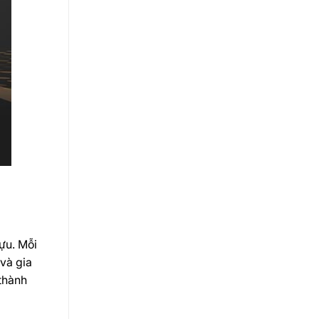
biệt
được
yêu
thích
nhất
cựu. Mỗi
và gia
 thành