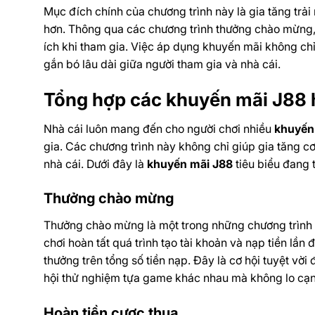
Mục đích chính của chương trình này là gia tăng trả
hơn. Thông qua các chương trình thưởng chào mừng, ho
ích khi tham gia. Việc áp dụng khuyến mãi không chỉ
gắn bó lâu dài giữa người tham gia và nhà cái.
Tổng hợp các khuyến mãi J88 h
Nhà cái luôn mang đến cho người chơi nhiều
khuyến
gia. Các chương trình này không chỉ giúp gia tăng 
nhà cái. Dưới đây là
khuyến mãi J88
tiêu biểu đang 
Thưởng chào mừng
Thưởng chào mừng là một trong những chương trình đ
chơi hoàn tất quá trình tạo tài khoản và nạp tiền lầ
thưởng trên tổng số tiền nạp. Đây là cơ hội tuyệt vời
hội thử nghiệm tựa game khác nhau mà không lo cạn
Hoàn tiền cược thua