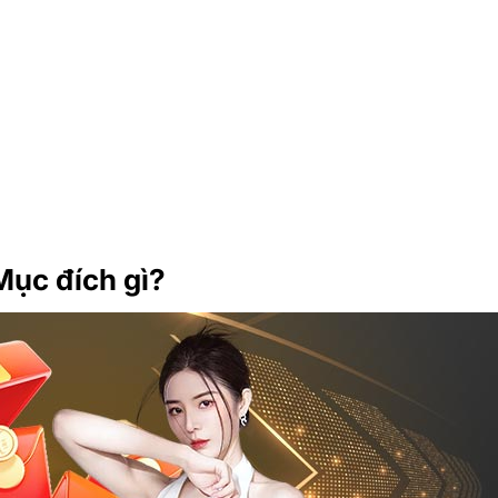
Mục đích gì?