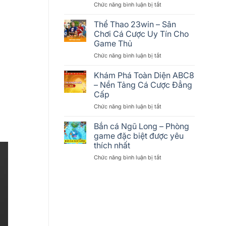
Chức năng bình luận bị tắt
ở
Bước
GO99
Tham
SA
Gia
Thể Thao 23win – Sân
Trực
Đơn
Chơi Cá Cược Uy Tín Cho
Tuyến
Giản
Game Thủ
–
Và
Chức năng bình luận bị tắt
ở
Top
Thuận
Thể
Game
Tiện
Thao
Live
Khám Phá Toàn Diện ABC8
23win
Casino
– Nền Tảng Cá Cược Đẳng
–
Được
Cấp
Sân
Yêu
Chức năng bình luận bị tắt
ở
Chơi
Thích
Khám
Cá
Nhất
Phá
Cược
Bắn cá Ngũ Long – Phòng
Toàn
Uy
game đặc biệt được yêu
Diện
Tín
thích nhất
ABC8
Cho
Chức năng bình luận bị tắt
ở
–
Game
Bắn
Nền
Thủ
cá
Tảng
Ngũ
Cá
Long
Cược
–
Đẳng
Phòng
Cấp
game
đặc