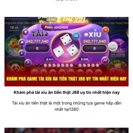
Khám phá tài xỉu ăn tiền thật J88 uy tín nhất hiện nay
Tài xỉu ăn tiền thật là một trong những tựa game hấp dẫn
nhất tại1280