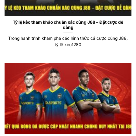
Tỷ lệ kèo tham khảo chuẩn xác cùng J88 – Đặt cược dễ
dàng
Trong hành trình khám phá các hình thức cá cược cùng J88,
tỷ lệ kèo1280