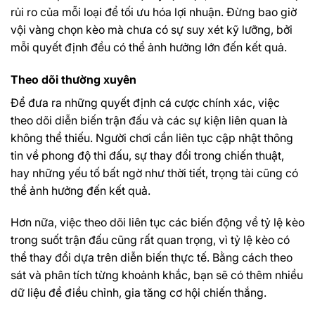
rủi ro của mỗi loại để tối ưu hóa lợi nhuận. Đừng bao giờ
vội vàng chọn kèo mà chưa có sự suy xét kỹ lưỡng, bởi
mỗi quyết định đều có thể ảnh hưởng lớn đến kết quả.
Theo dõi thường xuyên
Để đưa ra những quyết định cá cược chính xác, việc
theo dõi diễn biến trận đấu và các sự kiện liên quan là
không thể thiếu. Người chơi cần liên tục cập nhật thông
tin về phong độ thi đấu, sự thay đổi trong chiến thuật,
hay những yếu tố bất ngờ như thời tiết, trọng tài cũng có
thể ảnh hưởng đến kết quả.
Hơn nữa, việc theo dõi liên tục các biến động về tỷ lệ kèo
trong suốt trận đấu cũng rất quan trọng, vì tỷ lệ kèo có
thể thay đổi dựa trên diễn biến thực tế. Bằng cách theo
sát và phân tích từng khoảnh khắc, bạn sẽ có thêm nhiều
dữ liệu để điều chỉnh, gia tăng cơ hội chiến thắng.