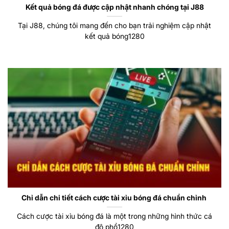
Kết quả bóng đá được cập nhật nhanh chóng tại J88
Tại J88, chúng tôi mang đến cho bạn trải nghiệm cập nhật
kết quả bóng1280
Chỉ dẫn chi tiết cách cược tài xỉu bóng đá chuẩn chỉnh
Cách cược tài xỉu bóng đá là một trong những hình thức cá
độ phổ1280