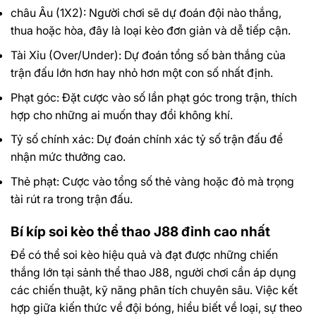
châu Âu (1X2): Người chơi sẽ dự đoán đội nào thắng,
thua hoặc hòa, đây là loại kèo đơn giản và dễ tiếp cận.
Tài Xỉu (Over/Under): Dự đoán tổng số bàn thắng của
trận đấu lớn hơn hay nhỏ hơn một con số nhất định.
Phạt góc: Đặt cược vào số lần phạt góc trong trận, thích
hợp cho những ai muốn thay đổi không khí.
Tỷ số chính xác: Dự đoán chính xác tỷ số trận đấu để
nhận mức thưởng cao.
Thẻ phạt: Cược vào tổng số thẻ vàng hoặc đỏ mà trọng
tài rút ra trong trận đấu.
Bí kíp soi kèo thể thao J88 đỉnh cao nhất
Để có thể soi kèo hiệu quả và đạt được những chiến
thắng lớn tại sảnh thể thao J88, người chơi cần áp dụng
các chiến thuật, kỹ năng phân tích chuyên sâu. Việc kết
hợp giữa kiến thức về đội bóng, hiểu biết về loại, sự theo