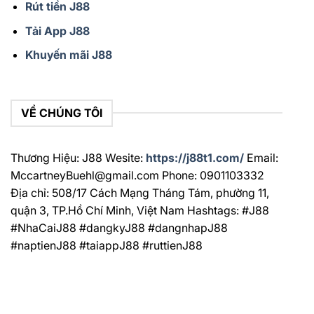
Rút tiền J88
Tải App J88
Khuyến mãi J88
VỀ CHÚNG TÔI
Thương Hiệu: J88 Wesite:
https://j88t1.com/
Email:
MccartneyBuehl@gmail.com
Phone:
0901103332
Địa chỉ:
508/17 Cách Mạng Tháng Tám, phường 11,
quận 3, TP.Hồ Chí Minh, Việt Nam
Hashtags: #J88
#NhaCaiJ88 #dangkyJ88 #dangnhapJ88
#naptienJ88 #taiappJ88 #ruttienJ88