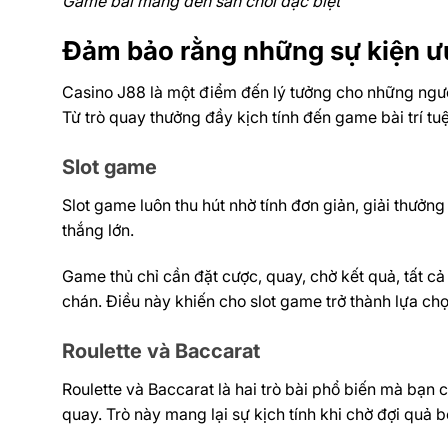
Game bài mang đến sân chơi đặc biệt
Đảm bảo rằng những sự kiện ư
Casino J88 là một điểm đến lý tưởng cho những người 
Từ trò quay thưởng đầy kịch tính đến game bài trí tu
Slot game
Slot game luôn thu hút nhờ tính đơn giản, giải thưởn
thắng lớn.
Game thủ chỉ cần đặt cược, quay, chờ kết quả, tất c
chán. Điều này khiến cho slot game trở thành lựa chọ
Roulette và Baccarat
Roulette và Baccarat là hai trò bài phổ biến mà bạn 
quay. Trò này mang lại sự kịch tính khi chờ đợi quả 