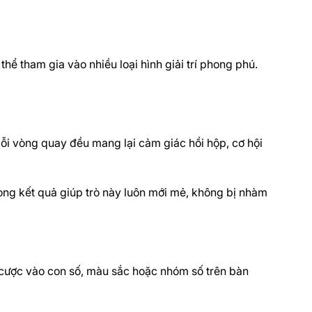
hể tham gia vào nhiều loại hình giải trí phong phú.
 mỗi vòng quay đều mang lại cảm giác hồi hộp, cơ hội
rong kết quả giúp trò này luôn mới mẻ, không bị nhàm
ặt cược vào con số, màu sắc hoặc nhóm số trên bàn