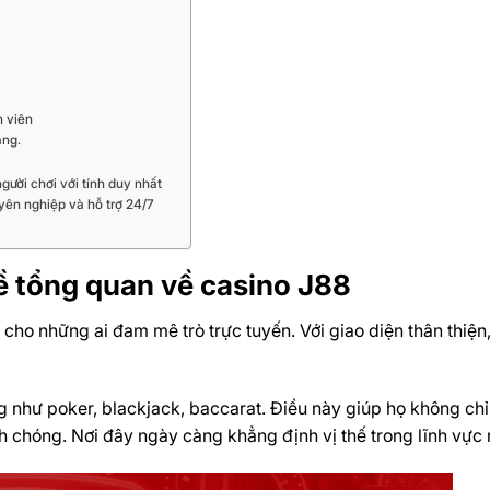
h viên
háng.
người chơi với tính duy nhất
ên nghiệp và hỗ trợ 24/7
ề tổng quan về casino J88
ho những ai đam mê trò trực tuyến. Với giao diện thân thiện,
ng như poker, blackjack, baccarat. Điều này giúp họ không chỉ
h chóng. Nơi đây ngày càng khẳng định vị thế trong lĩnh vực 