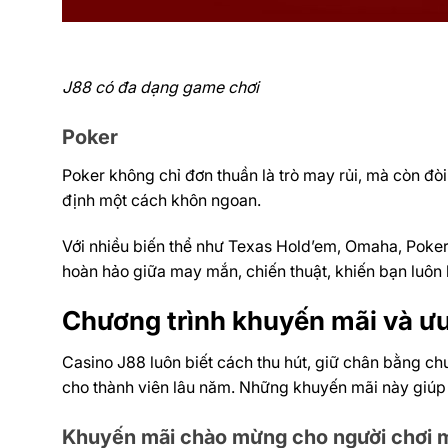
J88 có đa dạng game chơi
Poker
Poker không chỉ đơn thuần là trò may rủi, mà còn đòi 
định một cách khôn ngoan.
Với nhiều biến thể như Texas Hold’em, Omaha, Poker g
hoàn hảo giữa may mắn, chiến thuật, khiến bạn luôn 
Chương trình khuyến mãi và ưu
Casino J88 luôn biết cách thu hút, giữ chân bằng ch
cho thành viên lâu năm. Những khuyến mãi này giúp 
Khuyến mãi chào mừng cho người chơi 