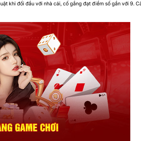
uật khi đối đầu với nhà cái, cố gắng đạt điểm số gần với 9. C