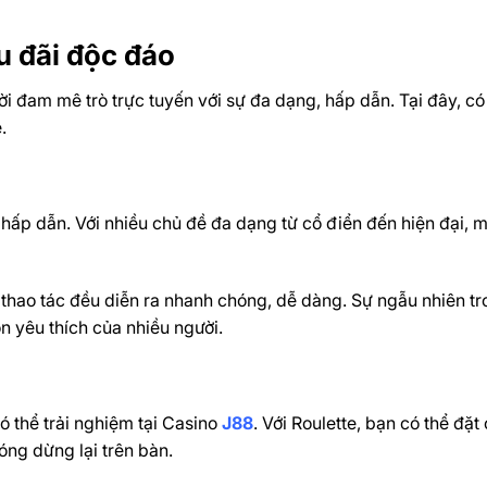
u đãi độc đáo
đam mê trò trực tuyến với sự đa dạng, hấp dẫn. Tại đây, có t
ệ.
g hấp dẫn. Với nhiều chủ đề đa dạng từ cổ điển đến hiện đại,
ả thao tác đều diễn ra nhanh chóng, dễ dàng. Sự ngẫu nhiên t
n yêu thích của nhiều người.
có thể trải nghiệm tại Casino
J88
. Với Roulette, bạn có thể đ
bóng dừng lại trên bàn.