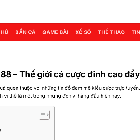
 HŨ
BẮN CÁ
GAME BÀI
XỔ SỐ
THỂ THAO
TI
88 – Thế giới cá cược đỉnh cao đầ
quá quen thuộc với những tín đồ đam mê kiểu cược trực tuyến.
 vị thế là một trong những đơn vị hàng đầu hiện nay.
8