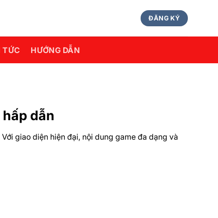
ĐĂNG KÝ
N TỨC
HƯỚNG DẪN
y hấp dẫn
 Với giao diện hiện đại, nội dung game đa dạng và