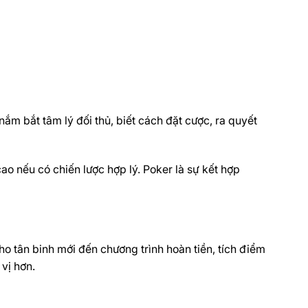
nắm bắt tâm lý đối thủ, biết cách đặt cược, ra quyết
ao nếu có chiến lược hợp lý. Poker là sự kết hợp
o tân binh mới đến chương trình hoàn tiền, tích điểm
 vị hơn.