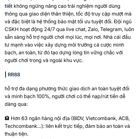
tiết
không ngừng nâng cao trải nghiệm người dùng
thông qua giao diện thân thiện, tốc độ truy cập mượt mà
và đặc biệt là hệ thống bảo mật tối ưu tuyệt đối. Đội ngũ
CSKH hoạt động 24/7 qua live chat, Zalo, Telegram, luôn
sẵn sàng hỗ trợ người chơi mọi lúc, mọi nơi. Nhà cái đầu
tư mạnh vào việc xây dựng môi trường cá cược minh
bạch, an toàn, từ đó tạo dựng lòng tin vững chắc với
người chơi trong và ngoài khu vực.
|
RR88
hỗ trợ đa dạng phương thức giao dịch an toàn tuyệt đối
và minh bạch 100%, người chơi có thể nạp/rút tiền dễ
dàng qua:
🏦 Hơn 63 ngân hàng nội địa (BIDV, Vietcombank, ACB,
Techcombank…): liên kết trực tiếp, đảm bảo an toàn và
thuận tiện.