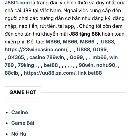
J88t1.com
là trang đại lý chính thức và duy nhất của
nhà cái J88 tại Việt Nam. Ngoài việc cung cấp đến
người chơi các hướng dẫn cơ bản như đăng ký, đăng
nhập, nạp tiền, rút tiền, tải app,.. Chúng tôi còn đem
đến cho tân thủ khuyến mãi
J88 tặng 88k
hoàn toàn
miễn phí. Đối tác:
MB66
,
MB66
,
MB66
,
,
U888
,
https://23wincasino.com/
, ,
,
U888
,
GO99
,
,
OK365
,
,
casino 789win
, ,
Go99
, , ,
mb66
,
win
789
,
79king
, , ,
bet88
, , , , , , ,
98win
,
nohu90
, ,
88clb
, ,
https://uu88.za.com/
,
link bet88
GAME HOT
Casino
Game Bài
Nổ Hũ