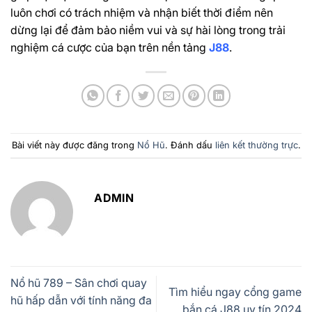
luôn chơi có trách nhiệm và nhận biết thời điểm nên
dừng lại để đảm bảo niềm vui và sự hài lòng trong trải
nghiệm cá cược của bạn trên nền tảng
J88
.
Bài viết này được đăng trong
Nổ Hũ
. Đánh dấu
liên kết thường trực
.
ADMIN
Nổ hũ 789 – Sân chơi quay
Tìm hiểu ngay cổng game
hũ hấp dẫn với tính năng đa
bắn cá J88 uy tín 2024