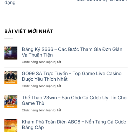
dạng
BÀI VIẾT MỚI NHẤT
Đăng Ký S666 – Các Bước Tham Gia Đơn Giản
Và Thuận Tiện
Chức năng bình luận bị tắt
ở
Đăng
Ký
GO99 SA Trực Tuyến – Top Game Live Casino
S666
Được Yêu Thích Nhất
–
Chức năng bình luận bị tắt
ở
Các
GO99
Bước
SA
Thể Thao 23win – Sân Chơi Cá Cược Uy Tín Cho
Tham
Trực
Gia
Game Thủ
Tuyến
Đơn
Chức năng bình luận bị tắt
ở
–
Giản
Thể
Top
Và
Thao
Khám Phá Toàn Diện ABC8 – Nền Tảng Cá Cược
Game
Thuận
23win
Live
Đẳng Cấp
Tiện
–
Casino