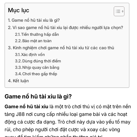
Mục lục
Game nổ hũ tài xỉu là gì?
Vì sao game nổ hũ tài xỉu lại được nhiều người lựa chọn?
Tiền thưởng hấp dẫn
Bảo mật an toàn
Kinh nghiệm chơi game nổ hũ tài xỉu từ các cao thủ
Xác định vốn
Dùng đúng thời điểm
Nhịp quay cân bằng
Chơi theo gấp thếp
Kết luận
Game nổ hũ tài xỉu là gì?
Game nổ hũ tài xỉu
là một trò chơi thú vị có mặt trên nền
tảng J88 nơi cung cấp nhiều loại game bài và các hoạt
động cá cược đa dạng. Trò chơi này dựa vào yếu tố may
rủi, cho phép người chơi đặt cược và xoay các vòng