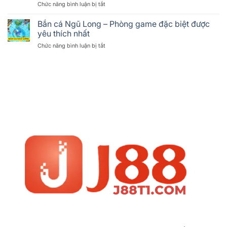
Chức năng bình luận bị tắt
ở
Sân
Được
Khám
Chơi
Yêu
Phá
Bắn cá Ngũ Long – Phòng game đặc biệt được
Cá
Thích
Toàn
Cược
yêu thích nhất
Nhất
Diện
Uy
Chức năng bình luận bị tắt
ở
ABC8
Tín
Bắn
–
Cho
cá
Nền
Game
Ngũ
Tảng
Thủ
Long
Cá
–
Cược
Phòng
Đẳng
game
Cấp
đặc
biệt
được
yêu
thích
nhất