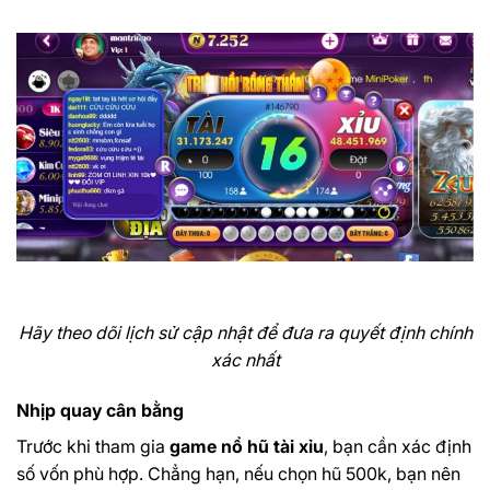
Hãy theo dõi lịch sử cập nhật để đưa ra quyết định chính
xác nhất
Nhịp quay cân bằng
Trước khi tham gia
game nổ hũ tài xỉu
, bạn cần xác định
số vốn phù hợp. Chẳng hạn, nếu chọn hũ 500k, bạn nên