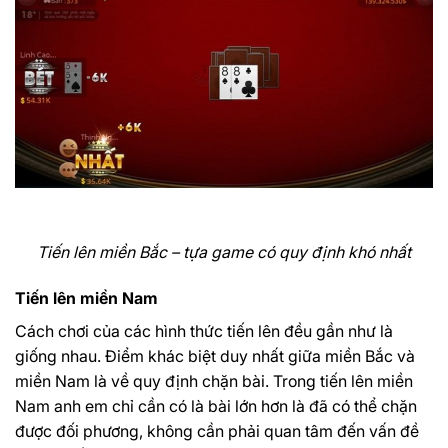
Tiến lên miền Bắc – tựa game có quy định khó nhất
Tiến lên miền Nam
Cách chơi của các hình thức tiến lên đều gần như là
giống nhau. Điểm khác biệt duy nhất giữa miền Bắc và
miền Nam là về quy định chặn bài. Trong tiến lên miền
Nam anh em chỉ cần có là bài lớn hơn là đã có thể chặn
được đối phương, không cần phải quan tâm đến vấn đề