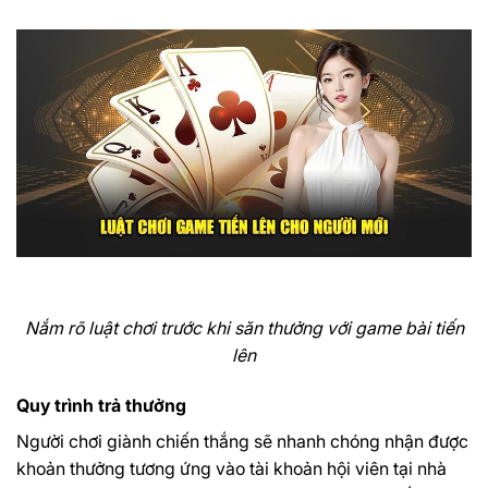
Nắm rõ luật chơi trước khi săn thưởng với game bài tiến
lên
Quy trình trả thưởng
Người chơi giành chiến thắng sẽ nhanh chóng nhận được
khoản thưởng tương ứng vào tài khoản hội viên tại nhà