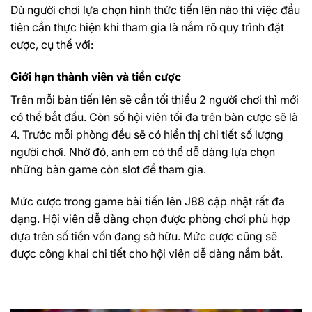
Dù người chơi lựa chọn hình thức tiến lên nào thì việc đầu
tiên cần thực hiện khi tham gia là nắm rõ quy trình đặt
cược, cụ thể với:
Giới hạn thành viên và tiền cược
Trên mỗi bàn tiến lên sẽ cần tối thiểu 2 người chơi thì mới
có thể bắt đầu. Còn số hội viên tối đa trên bàn cược sẽ là
4. Trước mỗi phòng đều sẽ có hiển thị chi tiết số lượng
người chơi. Nhờ đó, anh em có thể dễ dàng lựa chọn
những bàn game còn slot để tham gia.
Mức cược trong game bài tiến lên J88 cập nhật rất đa
dạng. Hội viên dễ dàng chọn được phòng chơi phù hợp
dựa trên số tiền vốn đang sở hữu. Mức cược cũng sẽ
được công khai chi tiết cho hội viên dễ dàng nắm bắt.