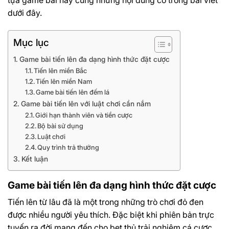
tựa game bài này cùng những nội dung có trong bài viết
dưới đây.
Mục lục
Game bài tiến lên đa dạng hình thức đặt cược
Tiến lên miền Bắc
Tiến lên miền Nam
Game bài tiến lên đếm lá
Game bài tiến lên với luật chơi cần nắm
Giới hạn thành viên và tiền cược
Bộ bài sử dụng
Luật chơi
Quy trình trả thưởng
Kết luận
Game bài tiến lên đa dạng hình thức đặt cược
Tiến lên từ lâu đã là một trong những trò chơi đỏ đen
được nhiều người yêu thích. Đặc biệt khi phiên bản trực
tuyến ra đời mang đến cho bet thủ trải nghiệm cá cược