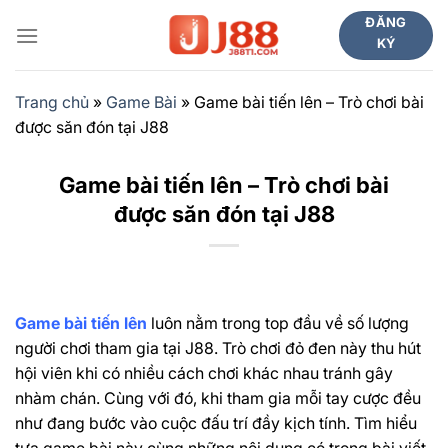
Bỏ
ĐĂNG
qua
KÝ
nội
dung
Trang chủ
»
Game Bài
»
Game bài tiến lên – Trò chơi bài
được săn đón tại J88
Game bài tiến lên – Trò chơi bài
được săn đón tại J88
Game bài tiến lên
luôn nằm trong top đầu về số lượng
người chơi tham gia tại J88. Trò chơi đỏ đen này thu hút
hội viên khi có nhiều cách chơi khác nhau tránh gây
nhàm chán. Cùng với đó, khi tham gia mỗi tay cược đều
như đang bước vào cuộc đấu trí đầy kịch tính. Tìm hiểu